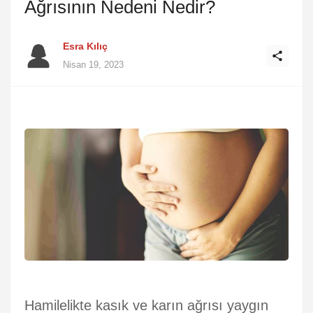
Ağrısının Nedeni Nedir?
Esra Kılıç
Nisan 19, 2023
Hamilelikte kasık ve karın ağrısı yaygın