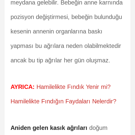
meydana gelebilir. Bebeğin anne karnında
pozisyon değiştirmesi, bebeğin bulunduğu
kesenin annenin organlarına baskı
yapması bu ağrılara neden olabilmektedir
ancak bu tip ağrılar her gün oluşmaz.
AYRICA:
Hamilelikte Fındık Yenir mi?
Hamilelikte Fındığın Faydaları Nelerdir?
Aniden gelen kasık ağrıları
doğum