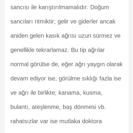
sancısı ile karıştırılmamalıdır. Doğum
sancıları ritmiktir; gelir ve giderler ancak
aniden gelen kasık ağrısı uzun sürmez ve
genellikle tekrarlamaz. Bu tip ağrılar
normal görülse de, eğer ağrı yaygın olarak
devam ediyor ise, görülme sıklığı fazla ise
ve ağrı ile birlikte; kanama, kusma,
bulantı, ateşlenme, baş dönmesi vb.
rahatsızlar var ise mutlaka doktora