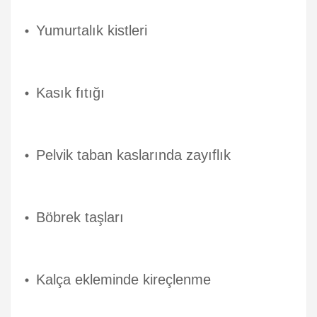
Yumurtalık kistleri
Kasık fıtığı
Pelvik taban kaslarında zayıflık
Böbrek taşları
Kalça ekleminde kireçlenme