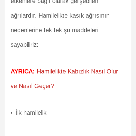
etkenlere bağlı olarak gelişebilen
ağrılardır. Hamilelikte kasık ağrısının
nedenlerine tek tek şu maddeleri
sayabiliriz:
AYRICA:
Hamilelikte Kabızlık Nasıl Olur
ve Nasıl Geçer?
İlk hamilelik