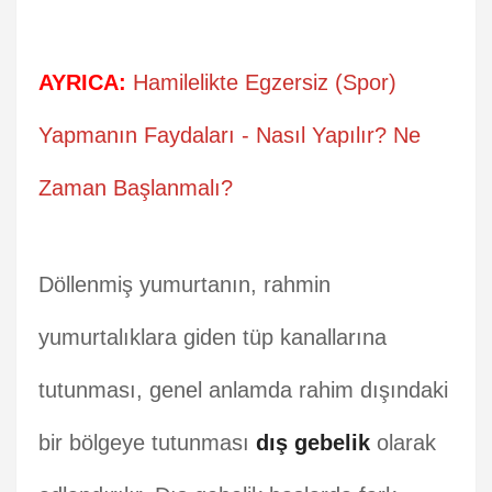
AYRICA:
Hamilelikte Egzersiz (Spor)
Yapmanın Faydaları - Nasıl Yapılır? Ne
Zaman Başlanmalı?
Döllenmiş yumurtanın, rahmin
yumurtalıklara giden tüp kanallarına
tutunması, genel anlamda rahim dışındaki
bir bölgeye tutunması
dış gebelik
olarak