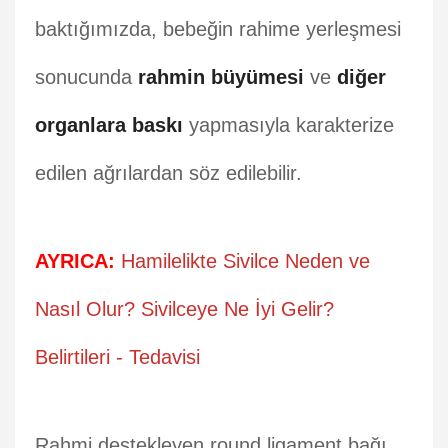
baktığımızda, bebeğin rahime yerleşmesi
sonucunda
rahmin büyümesi
ve
diğer
organlara baskı
yapmasıyla karakterize
edilen ağrılardan söz edilebilir.
AYRICA:
Hamilelikte Sivilce Neden ve
Nasıl Olur? Sivilceye Ne İyi Gelir?
Belirtileri - Tedavisi
Rahmi destekleyen round ligament bağı