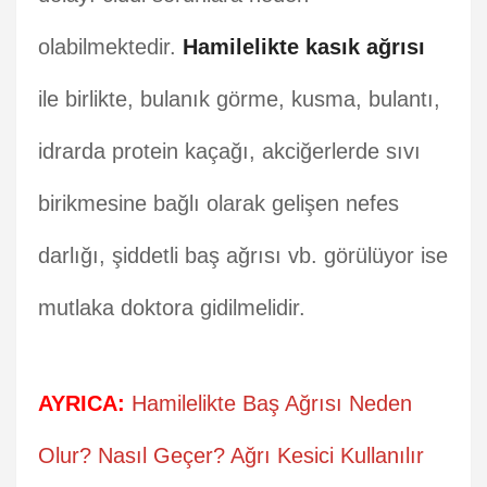
olabilmektedir.
Hamilelikte kasık ağrısı
ile birlikte, bulanık görme, kusma, bulantı,
idrarda protein kaçağı, akciğerlerde sıvı
birikmesine bağlı olarak gelişen nefes
darlığı, şiddetli baş ağrısı vb. görülüyor ise
mutlaka doktora gidilmelidir.
AYRICA:
Hamilelikte Baş Ağrısı Neden
Olur? Nasıl Geçer? Ağrı Kesici Kullanılır