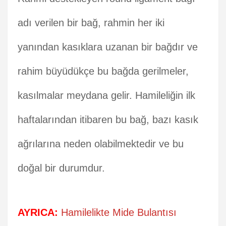
adı verilen bir bağ, rahmin her iki
yanından kasıklara uzanan bir bağdır ve
rahim büyüdükçe bu bağda gerilmeler,
kasılmalar meydana gelir. Hamileliğin ilk
haftalarından itibaren bu bağ, bazı kasık
ağrılarına neden olabilmektedir ve bu
doğal bir durumdur.
AYRICA:
Hamilelikte Mide Bulantısı