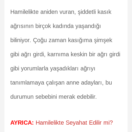
Hamilelikte aniden vuran, şiddetli kasık
ağrısının birçok kadında yaşandığı
biliniyor. Çoğu zaman kasığıma şimşek
gibi ağrı girdi, karnıma keskin bir ağrı girdi
gibi yorumlarla yaşadıkları ağrıyı
tanımlamaya çalışan anne adayları, bu
durumun sebebini merak edebilir.
AYRICA:
Hamilelikte Seyahat Edilir mi?