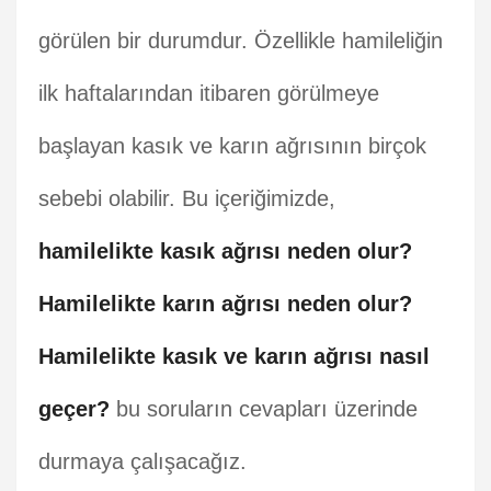
görülen bir durumdur. Özellikle hamileliğin
ilk haftalarından itibaren görülmeye
başlayan kasık ve karın ağrısının birçok
sebebi olabilir. Bu içeriğimizde,
hamilelikte kasık ağrısı neden olur?
Hamilelikte karın ağrısı neden olur?
Hamilelikte kasık ve karın ağrısı nasıl
geçer?
bu soruların cevapları üzerinde
durmaya çalışacağız.