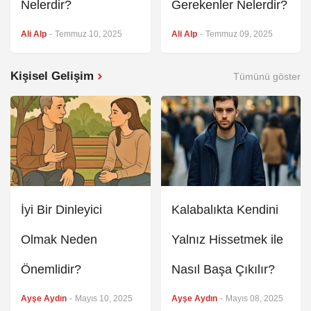
Nelerdir?
Gerekenler Nelerdir?
Ali Alp
-
Temmuz 10, 2025
Ali Alp
-
Temmuz 09, 2025
Kişisel Gelişim
Tümünü göster
İyi Bir Dinleyici
Kalabalıkta Kendini
Olmak Neden
Yalnız Hissetmek ile
Önemlidir?
Nasıl Başa Çıkılır?
Ayşe Aydın
-
Mayıs 10, 2025
Ayşe Aydın
-
Mayıs 08, 2025