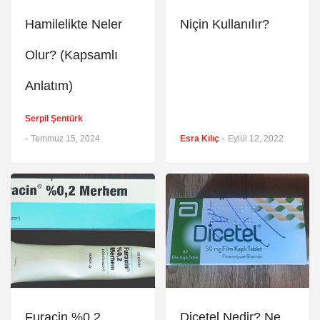
Hamilelikte Neler
Niçin Kullanılır?
Olur? (Kapsamlı
Anlatım)
Serpil Şentürk
-
Temmuz 15, 2024
Esra Kılıç
-
Eylül 12, 2022
Furacin %0,2
Dicetel Nedir? Ne