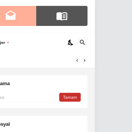
ğer
rama
syal