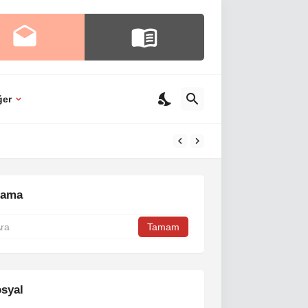
ğer
rama
syal