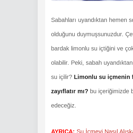
Sabahları uyandıktan hemen so
olduğunu duymuşsunuzdur. Çev
bardak limonlu su içtiğini ve ç
olabilir. Peki, sabah uyandıkt
su içilir?
Limonlu su içmenin f
zayıflatır mı?
bu içeriğimizde 
edeceğiz.
AYRICA:
Su İçmeyi Nasıl Alışka