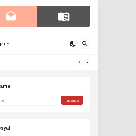
ğer
rama
syal