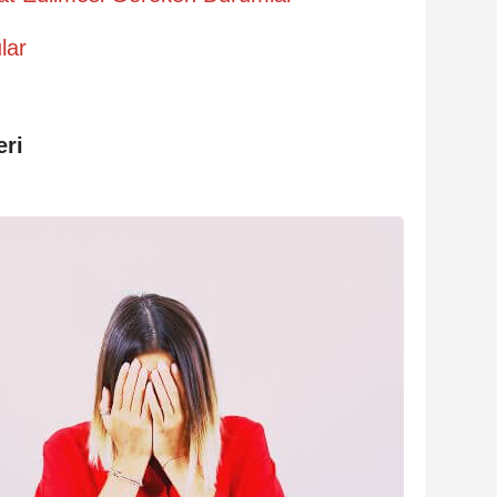
lar
ri