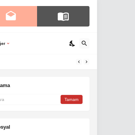
ğer
rama
syal