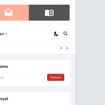
ğer
rama
syal