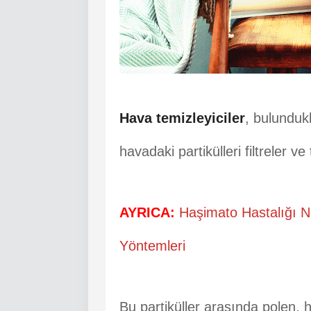
Hava temizleyiciler
, bulundukl
havadaki partikülleri filtreler 
AYRICA:
Haşimato Hastalığı Ned
Yöntemleri
Bu partiküller arasında polen, h