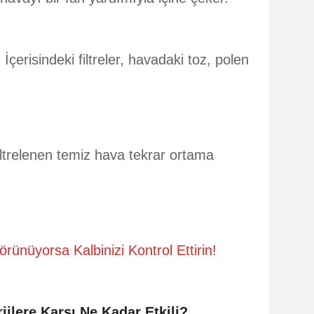
:
İçerisindeki filtreler, havadaki toz, polen
ltrelenen temiz hava tekrar ortama
rünüyorsa Kalbinizi Kontrol Ettirin!
jilere Karşı Ne Kadar Etkili?