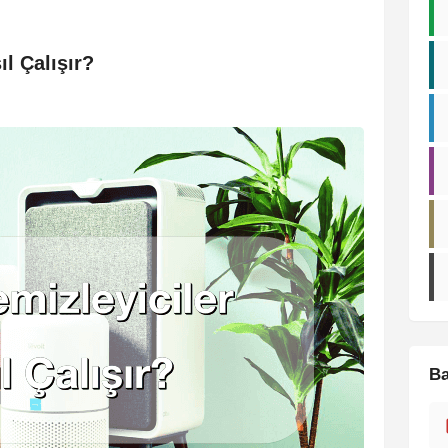
l Çalışır?
Ba