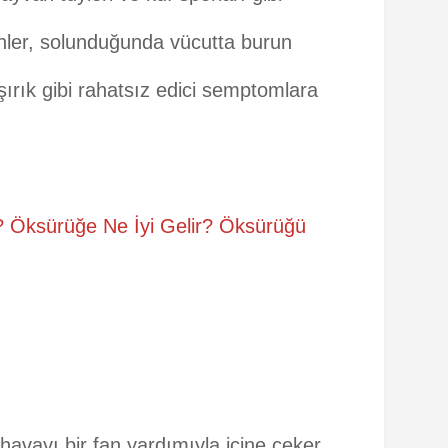
jenler, solunduğunda vücutta burun
ırık gibi rahatsız edici semptomlara
 Öksürüğe Ne İyi Gelir? Öksürüğü
havayı bir fan yardımıyla içine çeker.