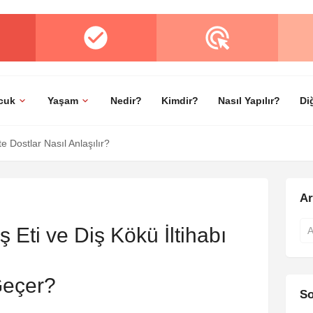
cuk
Yaşam
Nedir?
Kimdir?
Nasıl Yapılır?
Di
 Dostlar Nasıl Anlaşılır?
A
ş Eti ve Diş Kökü İltihabı
Geçer?
So