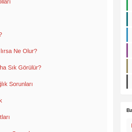
lları
?
ılırsa Ne Olur?
aha Sık Görülür?
ğlık Sorunları
k
Ba
tları