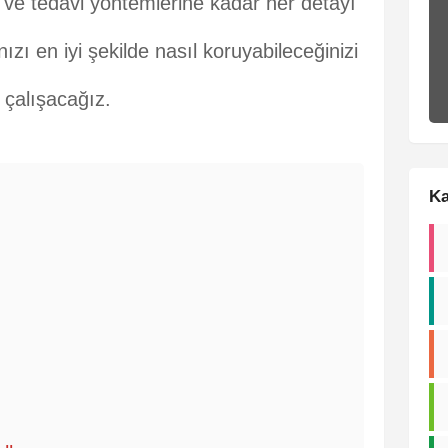
e ve tedavi yöntemlerine kadar her detayı
ızı en iyi şekilde nasıl koruyabileceğinizi
 çalışacağız.
Ka