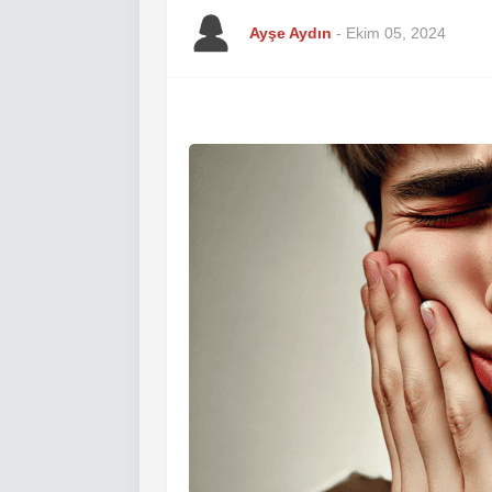
Ayşe Aydın
-
Ekim 05, 2024