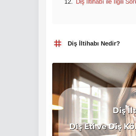
Diş İltihabı ile İlgili S
Diş İltihabı Nedir?