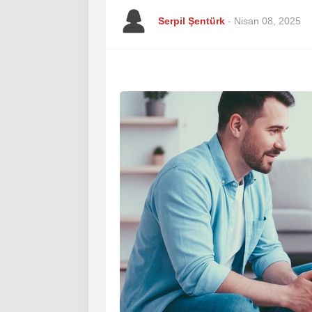
Serpil Şentürk
-
Nisan 08, 2025