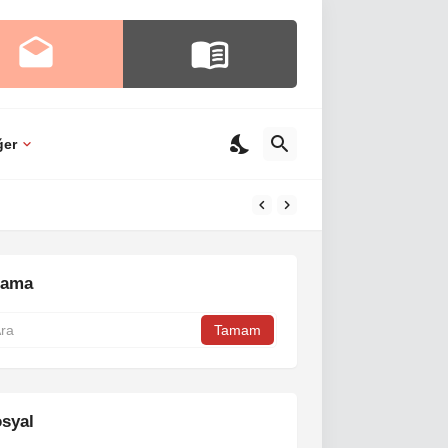
ğer
rama
syal