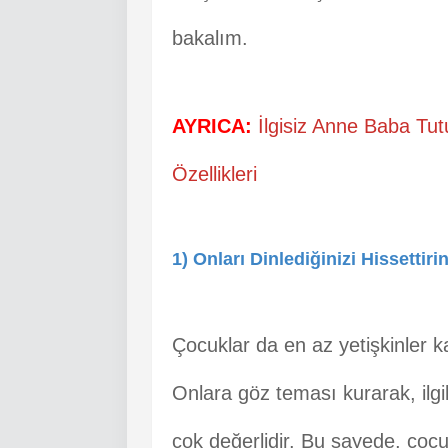
bakalım.
AYRICA:
İlgisiz Anne Baba Tut
Özellikleri
1) Onları Dinlediğinizi Hissettiri
Çocuklar da en az yetişkinler k
Onlara göz teması kurarak, ilgi
çok değerlidir. Bu sayede, çocu