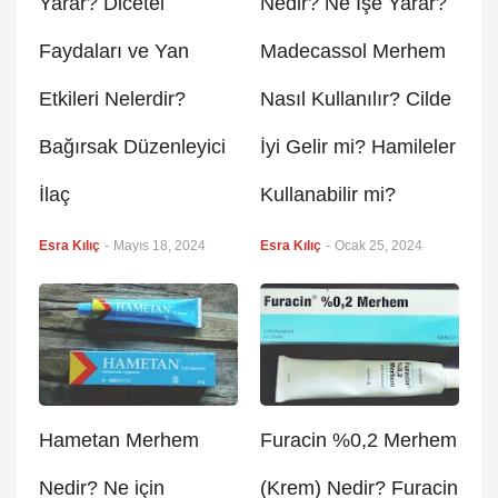
Yarar? Dicetel
Nedir? Ne İşe Yarar?
Faydaları ve Yan
Madecassol Merhem
Etkileri Nelerdir?
Nasıl Kullanılır? Cilde
Bağırsak Düzenleyici
İyi Gelir mi? Hamileler
İlaç
Kullanabilir mi?
Esra Kılıç
-
Mayıs 18, 2024
Esra Kılıç
-
Ocak 25, 2024
Hametan Merhem
Furacin %0,2 Merhem
Nedir? Ne için
(Krem) Nedir? Furacin