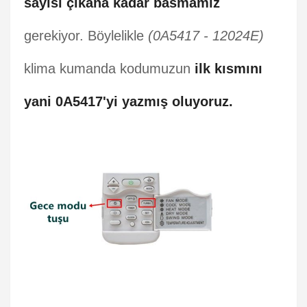
sayısı çıkana kadar basmamız
gerekiyor. Böylelikle
(0A5417 - 12024E)
klima kumanda kodumuzun
ilk kısmını
yani 0A5417'yi yazmış oluyoruz.