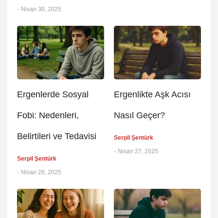
-
Nisan 30, 2025
Ergenlerde Sosyal
Ergenlikte Aşk Acısı
Fobi: Nedenleri,
Nasıl Geçer?
Belirtileri ve Tedavisi
Serpil Şentürk
-
Nisan 27, 2025
Serpil Şentürk
-
Nisan 28, 2025