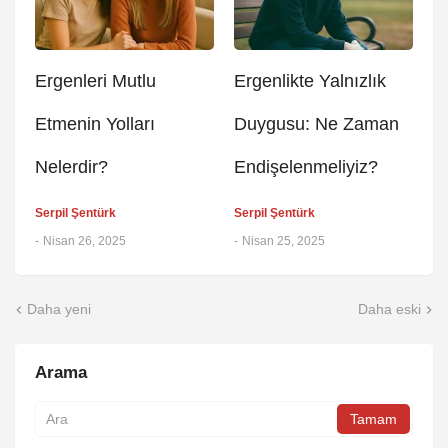
Ergenleri Mutlu
Ergenlikte Yalnızlık
Etmenin Yolları
Duygusu: Ne Zaman
Nelerdir?
Endişelenmeliyiz?
Serpil Şentürk
Serpil Şentürk
-
Nisan 26, 2025
-
Nisan 25, 2025
Daha yeni
Daha eski
Arama