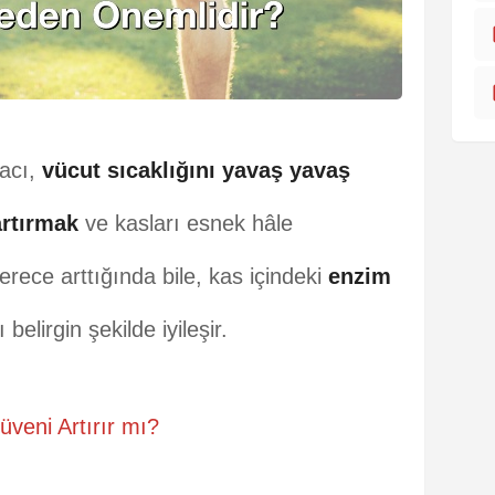
macı,
vücut sıcaklığını yavaş yavaş
artırmak
ve kasları esnek hâle
erece arttığında bile, kas içindeki
enzim
belirgin şekilde iyileşir.
veni Artırır mı?