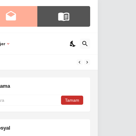
ğer
rama
syal