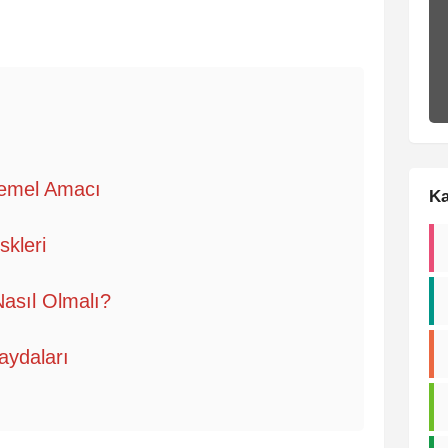
Temel Amacı
Ka
kleri
 Nasıl Olmalı?
aydaları