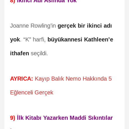
8)
İkinci Adı Aslında Yok
Joanne Rowling’in
gerçek bir ikinci adı
yok
. “K” harfi,
büyükannesi Kathleen’e
ithafen
seçildi.
AYRICA:
Kayıp Balık Nemo Hakkında 5
Eğlenceli Gerçek
9)
İlk Kitabı Yazarken Maddi Sıkıntılar