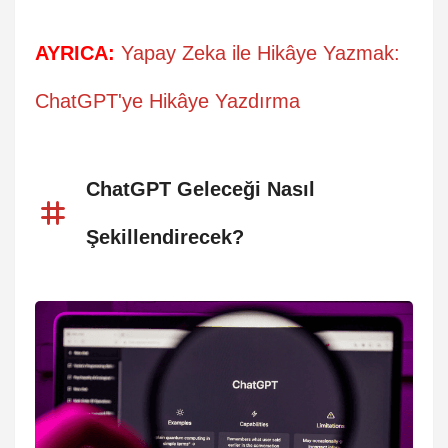
AYRICA:
Yapay Zeka ile Hikâye Yazmak:
ChatGPT'ye Hikâye Yazdırma
ChatGPT Geleceği Nasıl
Şekillendirecek?